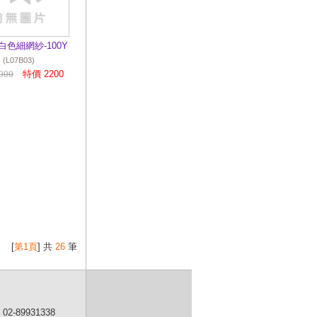
愛
2016/08/17
活動
看台新進商品~媒
M白色細網紗-100Y
體的最愛
(L07B03)
000
特價 2200
2016/08/17
精緻
茶會酒會餐點規劃
2015/08/28
東勢
林區管理處 9月5
日活動『拒蔓』入
侵 全民除蔓動起
來!!
2014/06/28
情人
節~新款花束上市
優惠中請密切注意
哦
[
第1頁
] 共
26
筆
2014/03/27
435
藝文特區彩繪天燈
牆 朱立倫題字
「平安」許下願望
02-89931338
2014/02/18
畢業