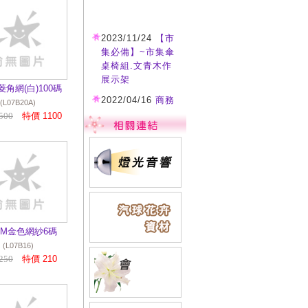
2023/11/24
【市
集必備】~市集傘
桌椅組.文青木作
展示架
菱角網(白)100碼
2022/04/16
商務
(L07B20A)
雷射投影機 租用/
500
特價 1100
施工
2022/04/16
各式
說明會.音響.投影.
桌椅等活動設備租
用
2021/12/13
流金
沙啟動台/主題顯
0CM金色網紗6碼
字 歡迎洽詢
(L07B16)
2019/11/18
禮物
250
特價 210
盒開箱儀式/禮物
箱空飄氣球特效
歡迎洽詢