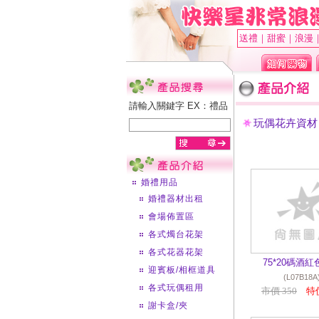
送禮｜甜蜜｜浪漫
請輸入關鍵字 EX：禮品
玩偶花卉資材
婚禮用品
婚禮器材出租
會場佈置區
各式燭台花架
各式花器花架
75*20碼酒
迎賓板/相框道具
(L07B18A
各式玩偶租用
市價 350
特價
謝卡盒/夾