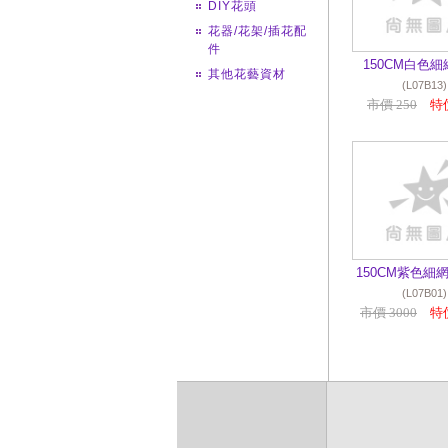
DIY花頭
花器/花架/插花配
件
150CM白色細
其他花藝資材
(L07B13)
市價 250
特價
150CM紫色細網
(L07B01)
市價 3000
特價