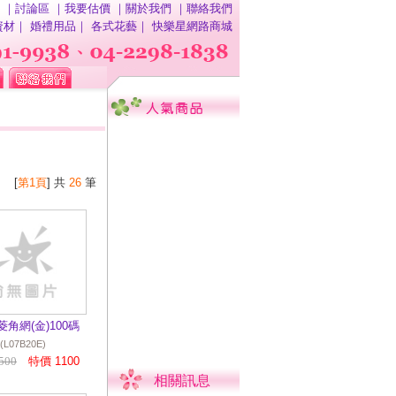
｜
討論區
｜
我要估價
｜
關於我們
｜
聯絡我們
資材
｜
婚禮用品
｜
各式花藝
｜
快樂星網路商城
[
第1頁
] 共
26
筆
菱角網(金)100碼
(L07B20E)
500
特價 1100
相關訊息