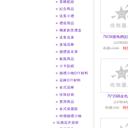
喜糖籃組
紀念商品
送客小禮
禮俗用品
獨家創意禮盒
75CM菱角網(紅
送客花束
(L07B20D
進場花棒
市價 1500
特價
婚禮簽名筆
氣氛商品
小卡貼紙
婚禮小物DIY材料
花棒DIY材料
各式花棒
珍珠紗袋
75*20碼金
實用商品
(L07B16A
市價 350
特價
各式保麗龍
特價婚禮小物
玩偶花卉資材