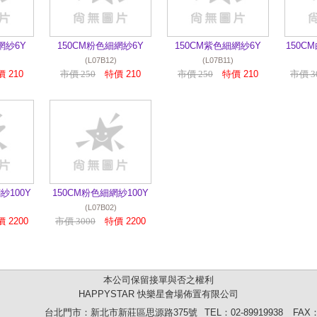
網紗6Y
150CM粉色細網紗6Y
150CM紫色細網紗6Y
150C
(L07B12)
(L07B11)
 210
市價 250
特價 210
市價 250
特價 210
市價 3
紗100Y
150CM粉色細網紗100Y
(L07B02)
 2200
市價 3000
特價 2200
本公司保留接單與否之權利
HAPPYSTAR 快樂星會場佈置有限公司
台北門市：新北市新莊區思源路375號
TEL：02-89919938
FAX：