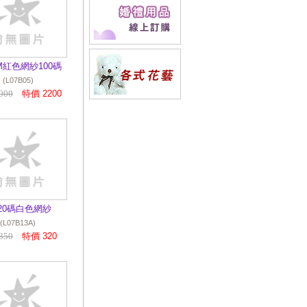
2019/08/30
快樂
星舞台特效規劃/
各式舞台特效/字
牌爆破球製作/彩
帶特效/CO2特效/
CM紅色網紗100碼
煙霧特效
(L07B05)
000
特價 2200
2019/08/30
彩帶
特效~運動會/大樓
落成啟用典禮/開
幕大會 最佳化粧
師
2018/06/03
快樂
星【展覽隔間設計
規劃】歡迎洽詢
*20碼白色網紗
2016/08/17
各式
(L07B13A)
桌椅組租賃
350
特價 320
2016/08/17
煩惱
烤肉沒椅子坐嗎
~~公司新進商品
烤肉椅 中秋節最