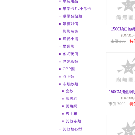
畢業用品
畢業卡片/小吊卡
膠帶黏貼類
婚禮對偶
150CM紅色
熊熊吊飾
(L07B15)
可愛小熊
市價 250
特價
畢業熊
各式玩偶
包裝紙類
OPP類
羽毛類
布類紗類
盒紗
150CM淺藍網
(L07B04)
珍珠紗
市價 3000
特價
菱角網
秀士布
其他布類
其他類心型