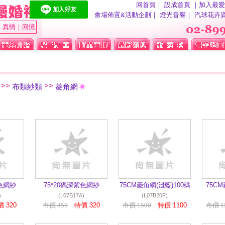
回首頁
｜
設成首頁
｜
加入最愛
會場佈置&活動企劃
｜
燈光音響
｜
汽球花卉
｜真情｜回憶
>>
>>
布類紗類
菱角網
紅色網紗
75*20碼深紫色網紗
75CM菱角網(淺藍)100碼
75CM
)
(L07B17A)
(L07B20F)
 320
市價 350
特價 320
市價 1500
特價 1100
市價 1