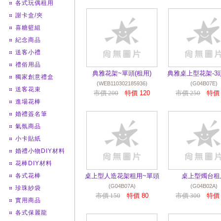
各式玩偶租用
謝卡盒/夾
喜糖籃組
紀念商品
送客小禮
禮俗用品
典雅花架~單頭(租用)
典雅桌上型花架-3頭
獨家創意禮盒
(WEB110302185936)
(G04B07E)
送客花束
市價 200
特價 120
市價 250
特價 
進場花棒
婚禮簽名筆
氣氛商品
小卡貼紙
婚禮小物DIY材料
花棒DIY材料
各式花棒
桌上型人造花架租用~單頭
桌上型燭台租
(G04B07A)
(G04B02A)
珍珠紗袋
市價 150
特價 80
市價 300
特價 
實用商品
各式保麗龍