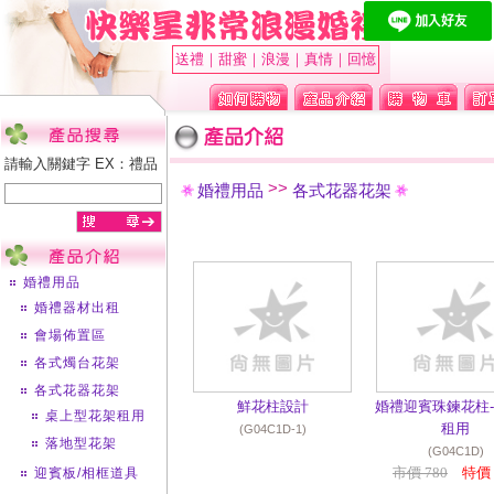
送禮｜甜蜜｜浪漫｜真情｜回憶
請輸入關鍵字 EX：禮品
>>
婚禮用品
各式花器花架
婚禮用品
婚禮器材出租
會場佈置區
各式燭台花架
各式花器花架
鮮花柱設計
婚禮迎賓珠鍊花柱
桌上型花架租用
租用
(G04C1D-1)
落地型花架
(G04C1D)
市價 780
特價 
迎賓板/相框道具