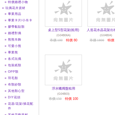
特價婚禮小物
玩偶花卉資材
畢業用品
畢業卡片/小吊卡
膠帶黏貼類
桌上型S型花架(租用)
人造花水晶花架出租
婚禮對偶
(G04B06A)
(G04B04)
熊熊吊飾
市價 100
特價 80
市價 1800
特價 
可愛小熊
畢業熊
各式玩偶
包裝紙類
OPP類
羽毛類
布類紗類
浮水蠟燭盤租用
其他類心型
(G04B03)
DIY花頭
市價 150
特價 100
花器/花架/插花配
件
其他花藝資材