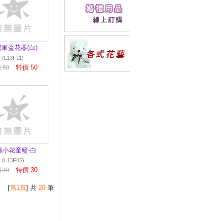
2019/08/30
快樂
星舞台特效規劃/
各式舞台特效/字
牌爆破球製作/彩
帶特效/CO2特效/
軍盃花器(白)
煙霧特效
(L13F11)
2019/08/30
彩帶
 80
特價 50
特效~運動會/大樓
落成啟用典禮/開
幕大會 最佳化粧
師
2018/06/03
快樂
星【展覽隔間設計
規劃】歡迎洽詢
絲小花童籃-白
2016/08/17
各式
(L13F05)
桌椅組租賃
 39
特價 30
2016/08/17
煩惱
[
第1頁
] 共
20
筆
烤肉沒椅子坐嗎
~~公司新進商品
烤肉椅 中秋節最
愛