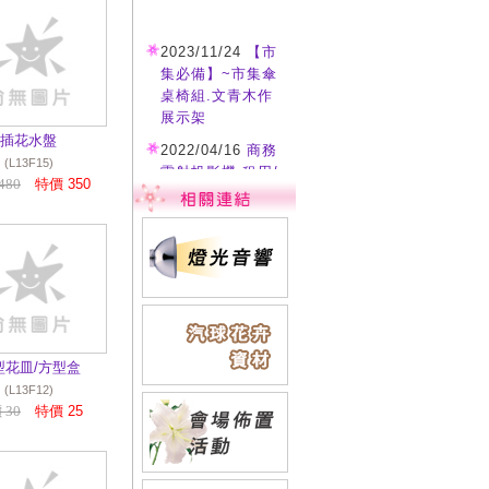
2023/11/24
【市
集必備】~市集傘
桌椅組.文青木作
展示架
插花水盤
2022/04/16
商務
(L13F15)
雷射投影機 租用/
480
特價 350
施工
2022/04/16
各式
說明會.音響.投影.
桌椅等活動設備租
用
2021/12/13
流金
沙啟動台/主題顯
字 歡迎洽詢
型花皿/方型盒
(L13F12)
2019/11/18
禮物
 30
特價 25
盒開箱儀式/禮物
箱空飄氣球特效
歡迎洽詢