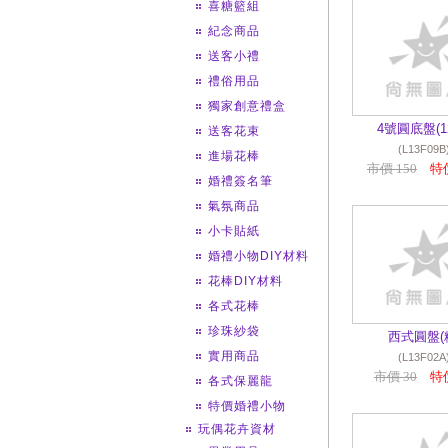
喜糖籃組
紀念商品
送客小禮
禮俗用品
獨家創意禮盒
4號圓底盤(1
送客花束
(L13F09B
進場花棒
市價 150
特價
婚禮簽名筆
氣氛商品
小卡貼紙
婚禮小物DIY材料
花棒DIY材料
各式花棒
珍珠紗袋
西式圓盤(
實用商品
(L13F02A
市價 30
特價
各式保麗龍
特價婚禮小物
玩偶花卉資材