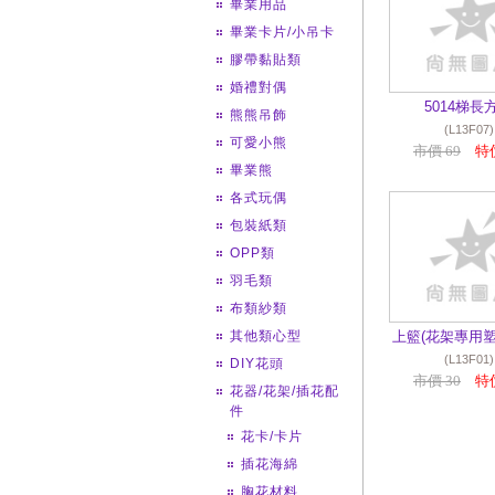
畢業用品
畢業卡片/小吊卡
膠帶黏貼類
婚禮對偶
5014梯長
熊熊吊飾
(L13F07)
可愛小熊
市價 69
特價
畢業熊
各式玩偶
包裝紙類
OPP類
羽毛類
布類紗類
其他類心型
上籃(花架專用塑
(L13F01)
DIY花頭
市價 30
特價
花器/花架/插花配
件
花卡/卡片
插花海綿
胸花材料