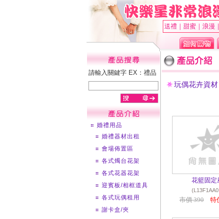
送禮｜甜蜜｜浪漫
請輸入關鍵字 EX：禮品
玩偶花卉資材
婚禮用品
婚禮器材出租
會場佈置區
各式燭台花架
各式花器花架
花籃固定
迎賓板/相框道具
(L13F1AA0
各式玩偶租用
市價 390
特價
謝卡盒/夾