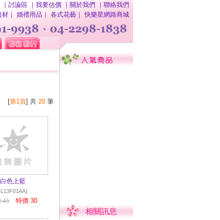
｜
討論區
｜
我要估價
｜
關於我們
｜
聯絡我們
資材
｜
婚禮用品
｜
各式花藝
｜
快樂星網路商城
[
第1頁
] 共
20
筆
白色上籃
(L13F01AA)
 45
特價 30
相關訊息