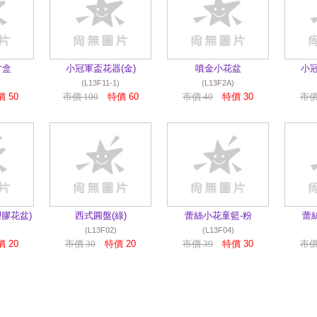
方盒
小冠軍盃花器(金)
噴金小花盆
小冠
(L13F11-1)
(L13F2A)
 50
市價 100
特價 60
市價 40
特價 30
市價
膠花盆)
西式圓盤(綠)
蕾絲小花童籃-粉
蕾
(L13F02)
(L13F04)
 20
市價 30
特價 20
市價 39
特價 30
市價