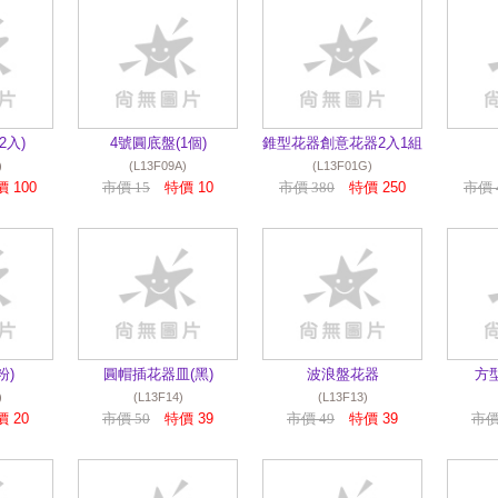
2入)
4號圓底盤(1個)
錐型花器創意花器2入1組
)
(L13F09A)
(L13F01G)
 100
市價 15
特價 10
市價 380
特價 250
市價 
粉)
圓帽插花器皿(黑)
波浪盤花器
方
)
(L13F14)
(L13F13)
 20
市價 50
特價 39
市價 49
特價 39
市價