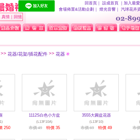
回首頁
｜
設成首頁
｜
加入最愛
會場佈置&活動企劃
｜
燈光音響
｜
汽球花卉
｜真情｜回憶
>>
>>
花器/花架/插花配件
花器
座
1112S白色小方盆
3555大圓盆花器
1)
(L13F10A)
(L13F10)
 250
市價 49
特價 35
市價 69
特價 49
市價