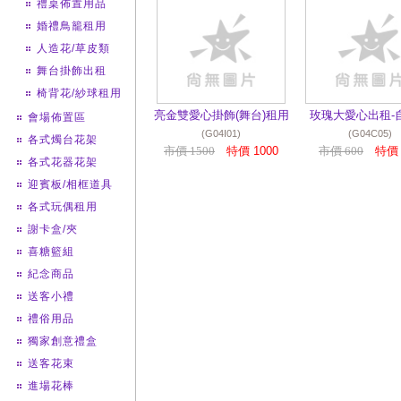
禮桌佈置用品
婚禮鳥籠租用
人造花/草皮類
舞台掛飾出租
椅背花/紗球租用
亮金雙愛心掛飾(舞台)租用
玫瑰大愛心出租-
會場佈置區
(G04I01)
(G04C05)
各式燭台花架
市價 1500
特價 1000
市價 600
特價 
各式花器花架
迎賓板/相框道具
各式玩偶租用
謝卡盒/夾
喜糖籃組
紀念商品
送客小禮
禮俗用品
獨家創意禮盒
送客花束
進場花棒