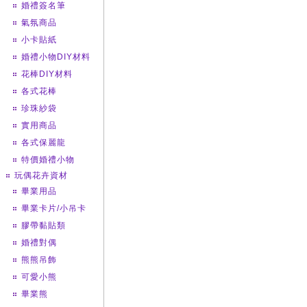
婚禮簽名筆
氣氛商品
小卡貼紙
婚禮小物DIY材料
花棒DIY材料
各式花棒
珍珠紗袋
實用商品
各式保麗龍
特價婚禮小物
玩偶花卉資材
畢業用品
畢業卡片/小吊卡
膠帶黏貼類
婚禮對偶
熊熊吊飾
可愛小熊
畢業熊