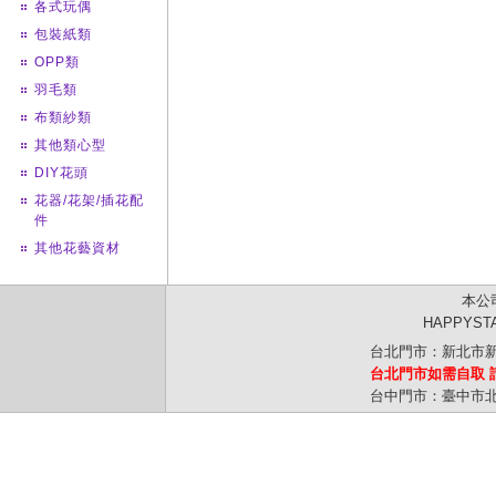
各式玩偶
包裝紙類
OPP類
羽毛類
布類紗類
其他類心型
DIY花頭
花器/花架/插花配
件
其他花藝資材
本公
HAPPYS
台北門市：新北市新
台北門市如需自取 
台中門市：臺中市北