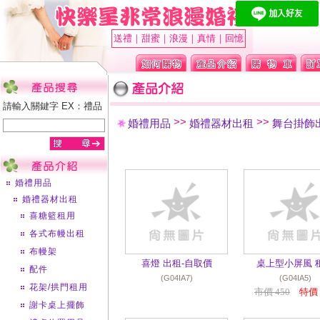
送禮｜甜蜜｜浪漫｜真情｜回憶
請輸入關鍵字 EX：禮品
>>
>>
婚禮用品
婚禮器材出租
舞台掛飾
婚禮用品
婚禮器材出租
喜糖籃租用
各式布幔出租
布幔架
喜燈 出租-自取價
桌上型小屏風 
配件
(G04IA7)
(G04IA5)
花架/拱門租用
市價 450
特價 
謝卡桌上擺飾